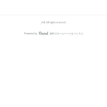
yish All rights reserved.
Powered by
無料でホームページをつくろう
AmebaOwnd